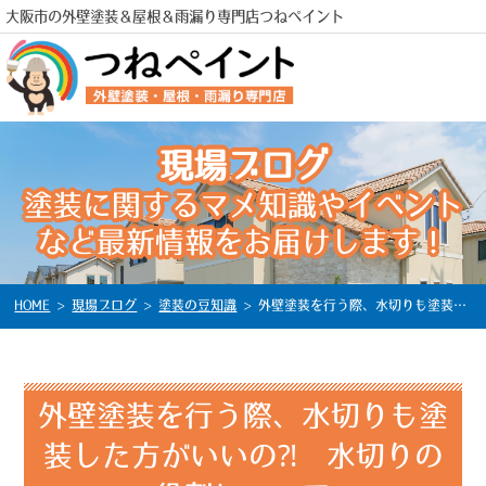
大阪市の外壁塗装＆屋根＆雨漏り専門店つねペイント
現場ブログ
塗装に関するマメ知識やイベント
電話
など最新情報をお届けします！
HOME
>
現場ブログ
>
塗装の豆知識
>
外壁塗装を行う際、水切りも塗装した方がいいの⁈ 水切りの役割について
外壁塗装を行う際、水切りも塗
装した方がいいの⁈ 水切りの