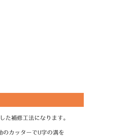
した補修工法になります。
動のカッターで
U字
の溝を