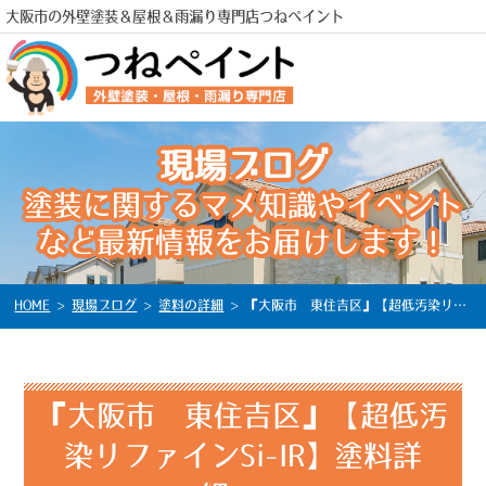
大阪市の外壁塗装＆屋根＆雨漏り専門店つねペイント
現場ブログ
塗装に関するマメ知識やイベント
電話
など最新情報をお届けします！
HOME
>
現場ブログ
>
塗料の詳細
>
『大阪市 東住吉区』【超低汚染リファインSi-IR】塗料詳細
『大阪市 東住吉区』【超低汚
染リファインSi-IR】塗料詳