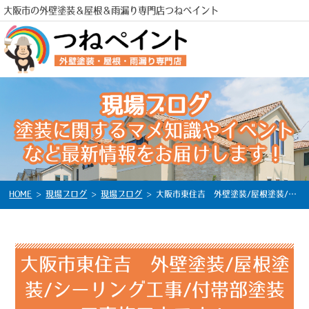
大阪市の外壁塗装＆屋根＆雨漏り専門店つねペイント
現場ブログ
電話
塗装に関するマメ知識やイベント
など最新情報をお届けします！
HOME
>
現場ブログ
>
現場ブログ
>
大阪市東住吉 外壁塗装/屋根塗装/シーリング工事/付帯部塗装工事施工中です！
大阪市東住吉 外壁塗装/屋根塗
装/シーリング工事/付帯部塗装