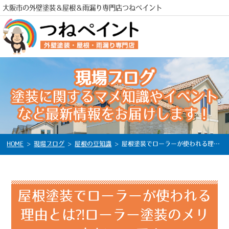
大阪市の外壁塗装＆屋根＆雨漏り専門店つねペイント
現場ブログ
塗装に関するマメ知識やイベント
電話
など最新情報をお届けします！
HOME
>
現場ブログ
>
屋根の豆知識
>
屋根塗装でローラーが使われる理由とは⁈ローラー塗装のメリットについて！
屋根塗装でローラーが使われる
理由とは⁈ローラー塗装のメリ