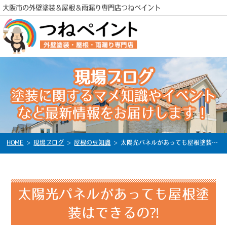
大阪市の外壁塗装＆屋根＆雨漏り専門店つねペイント
現場ブログ
塗装に関するマメ知識やイベント
電話
など最新情報をお届けします！
HOME
>
現場ブログ
>
屋根の豆知識
>
太陽光パネルがあっても屋根塗装はできるの⁈
太陽光パネルがあっても屋根塗
装はできるの⁈