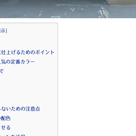
表示
]
に仕上げるためのポイント
人気の定番カラー
で
しないための注意点
の配色
させる