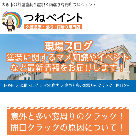
大阪市の外壁塗装＆屋根＆雨漏り専門店つねペイント
現場ブログ
塗装に関するマメ知識やイベント
電話
など最新情報をお届けします！
HOME
>
現場ブログ
>
劣化症状
>
意外と多い窓周りのクラック！開口クラックの原因について！
意外と多い窓周りのクラック！
開口クラックの原因について！