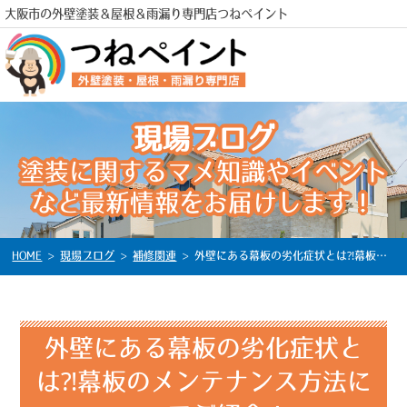
大阪市の外壁塗装＆屋根＆雨漏り専門店つねペイント
現場ブログ
塗装に関するマメ知識やイベント
電話
など最新情報をお届けします！
HOME
>
現場ブログ
>
補修関連
>
外壁にある幕板の劣化症状とは⁈幕板のメンテナンス方法についてご紹介！
外壁にある幕板の劣化症状と
は⁈幕板のメンテナンス方法に