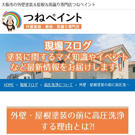
大阪市の外壁塗装＆屋根＆雨漏り専門店つねペイント
現場ブログ
塗装に関するマメ知識やイベント
電話
など最新情報をお届けします！
HOME
>
現場ブログ
>
高圧洗浄について
>
外壁・屋根塗装の前に高圧洗浄する理由とは⁈
外壁・屋根塗装の前に高圧洗浄
する理由とは⁈