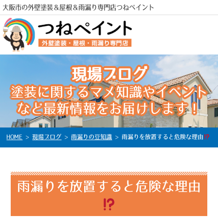
大阪市の外壁塗装＆屋根＆雨漏り専門店つねペイント
現場ブログ
電話
塗装に関するマメ知識やイベント
など最新情報をお届けします！
HOME
>
現場ブログ
>
雨漏りの豆知識
>
雨漏りを放置すると危険な理由
雨漏りを放置すると危険な理由