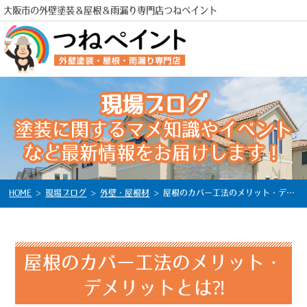
大阪市の外壁塗装＆屋根＆雨漏り専門店つねペイント
現場ブログ
電話
塗装に関するマメ知識やイベント
など最新情報をお届けします！
HOME
>
現場ブログ
>
外壁・屋根材
>
屋根のカバー工法のメリット・デメリットとは⁈
屋根のカバー工法のメリット・
デメリットとは⁈