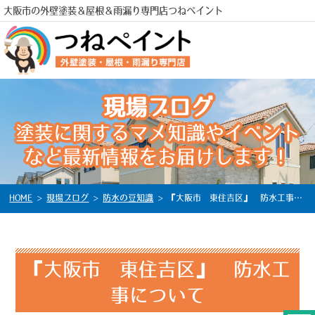
大阪市の外壁塗装＆屋根＆雨漏り専門店つねペイント
現場ブログ
電話
塗装に関するマメ知識やイベント
など最新情報をお届けします！
HOME
>
現場ブログ
>
防水の豆知識
>
『大阪市 東住吉区』 防水工事について
『大阪市 東住吉区』 防水工
事について