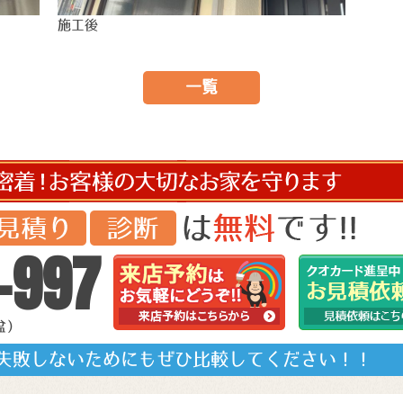
施工後
一覧
-997
盆）
失敗しないためにもぜひ比較してください！！