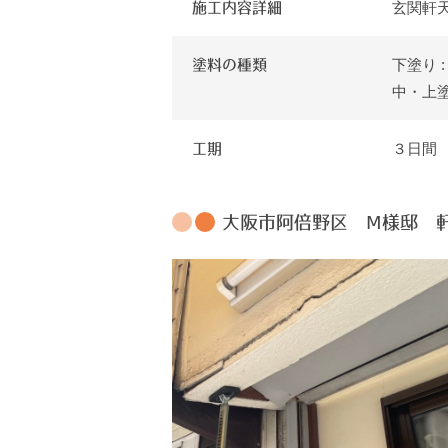
玄関軒
施工内容詳細
下塗り 
塗料の種類
中・上
３日間
工期
大阪市阿倍野区 Ⅿ様邸 