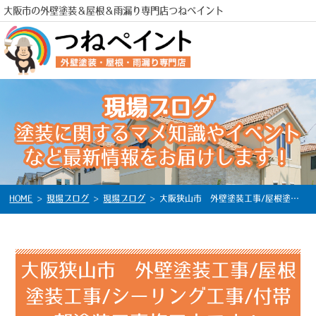
大阪市の外壁塗装＆屋根＆雨漏り専門店つねペイント
現場ブログ
電話
塗装に関するマメ知識やイベント
など最新情報をお届けします！
HOME
>
現場ブログ
>
現場ブログ
>
大阪狭山市 外壁塗装工事/屋根塗装工事/シーリング工事/付帯部塗装工事施工中です！
大阪狭山市 外壁塗装工事/屋根
塗装工事/シーリング工事/付帯