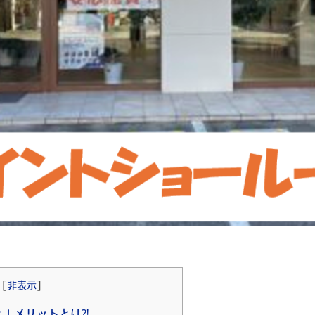
[
非表示
]
と！メリットとは⁈