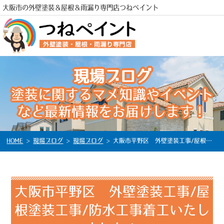
大阪市の外壁塗装＆屋根＆雨漏り専門店つねペイント
現場ブログ
塗装に関するマメ知識やイベント
など最新情報をお届けします！
電話
HOME
>
現場ブログ
>
現場ブログ
>
大阪市平野区 外壁塗装工事/屋根塗装工事/防水工事着工いたしました！
大阪市平野区 外壁塗装工事/屋
根塗装工事/防水工事着工いたし