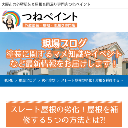
大阪市の外壁塗装＆屋根＆雨漏り専門店つねペイント
現場ブログ
塗装に関するマメ知識やイベント
など最新情報をお届けします！
電話
HOME
>
現場ブログ
>
劣化症状
>
スレート屋根の劣化！屋根を補修する５つの方法とは⁈
スレート屋根の劣化！屋根を補
修する５つの方法とは⁈