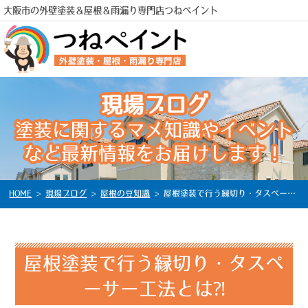
大阪市の外壁塗装＆屋根＆雨漏り専門店つねペイント
現場ブログ
塗装に関するマメ知識やイベント
電話
など最新情報をお届けします！
HOME
>
現場ブログ
>
屋根の豆知識
>
屋根塗装で行う縁切り・タスペーサー工法とは⁈
屋根塗装で行う縁切り・タスペ
ーサー工法とは⁈