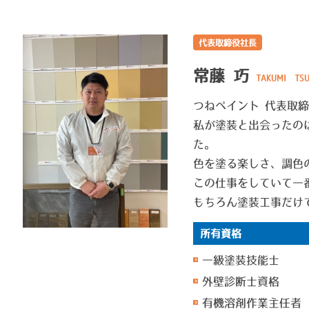
代表取締役社長
常藤 巧
TAKUMI TS
つねペイント 代表取
私が塗装と出会ったの
た。
色を塗る楽しさ、調色
この仕事をしていて一
もちろん塗装工事だけ
所有資格
一級塗装技能士
外壁診断士資格
有機溶剤作業主任者